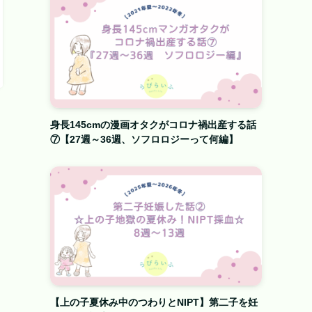
身長145cmの漫画オタクがコロナ禍出産する話
⑦【27週～36週、ソフロロジーって何編】
【上の子夏休み中のつわりとNIPT】第二子を妊