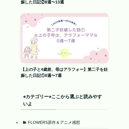
娠した日記②8週〜13週
【上の子と4歳差、母はアラフォー】第二子を妊
娠した日記①0週〜7週
⭐︎カテゴリー⭐︎ここから選ぶと読みやす
いよ
FLOWERS原作＆アニメ感想