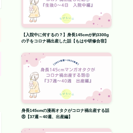
【入院中に何するの？】身長145cmが約3300g
の子をコロナ禍出産した話【もはや研修合宿】
身長145cmの漫画オタクがコロナ禍出産する話
⑧【37週～40週、出産編】