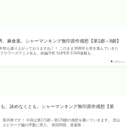
男、麻倉葉。シャーマンキング無印原作感想【第1廻～8廻】
周年祭も盛り上がっておりますね！！ このまま30周年も突き進んでいきた
ラワーズアニメ化も、続編THE SUPER STAR連載も…
らびらいふ
とも、詠めなくとも。シャーマンキング無印原作感想【第
第20巻です！ 今回は第171廻～第179廻の感想を書いていきます。 恐山
、エピローグ編の序盤に突入。 前回同様、道蓮推…