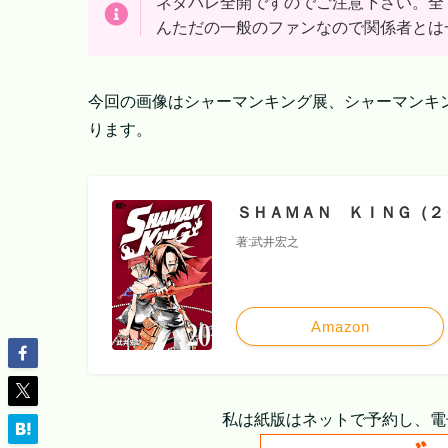
ネタバレ全開ですのでご注意下さい。全
んただの一般のファンなので関係者とは
今回の画像はシャーマンキング展、シャーマンキ
ります。
ＳＨＡＭＡＮ ＫＩＮＧ（２０
著:武井宏之
Amazon
私は紙版はネットで予約し、電