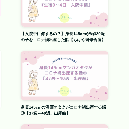
【入院中に何するの？】身長145cmが約3300g
の子をコロナ禍出産した話【もはや研修合宿】
身長145cmの漫画オタクがコロナ禍出産する話
⑧【37週～40週、出産編】