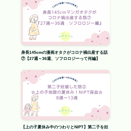
身長145cmの漫画オタクがコロナ禍出産する話
⑦【27週～36週、ソフロロジーって何編】
【上の子夏休み中のつわりとNIPT】第二子を妊