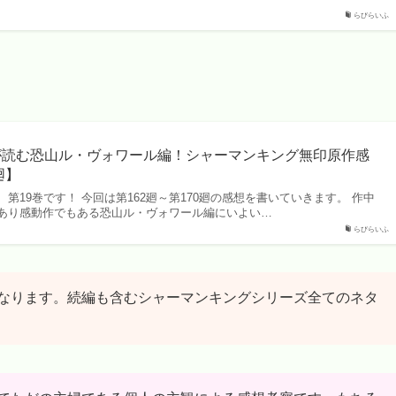
らびらいふ
が読む恐山ル・ヴォワール編！シャーマンキング無印原作感
廻】
第19巻です！ 今回は第162廻～第170廻の感想を書いていきます。 作中
あり感動作でもある恐山ル・ヴォワール編にいよい…
らびらいふ
なります。続編も含むシャーマンキングシリーズ全てのネタ