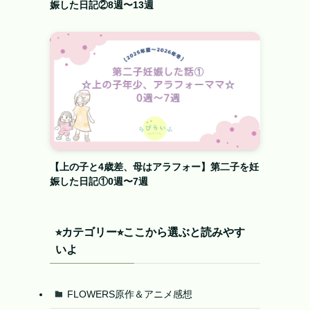
娠した日記②8週〜13週
【上の子と4歳差、母はアラフォー】第二子を妊
娠した日記①0週〜7週
⭐︎カテゴリー⭐︎ここから選ぶと読みやす
いよ
FLOWERS原作＆アニメ感想