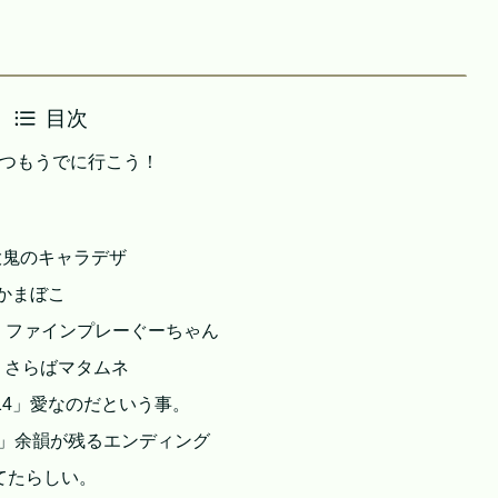
目次
」はつもうでに行こう！
」大鬼のキャラデザ
」かまぼこ
12」ファインプレーぐーちゃん
13」さらばマタムネ
ze14」愛なのだという事。
e15」余韻が残るエンディング
てたらしい。