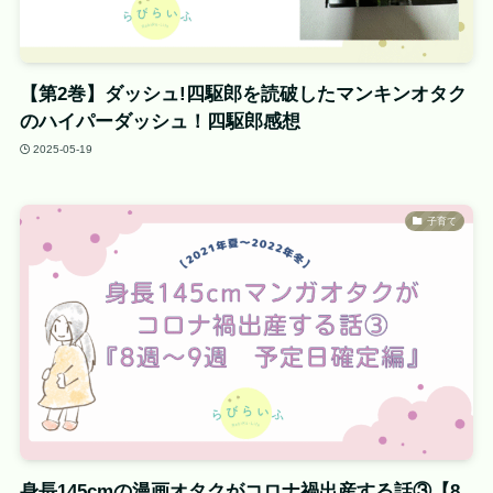
【第2巻】ダッシュ!四駆郎を読破したマンキンオタク
のハイパーダッシュ！四駆郎感想
2025-05-19
子育て
身長145cmの漫画オタクがコロナ禍出産する話③【8