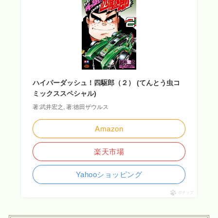
ハイパーダッシュ！四駆郎（２） (てんとう虫コ
ミックススペシャル)
著:武井宏之, 著:徳田ザウルス
Amazon
楽天市場
Yahooショッピング
ポチップ