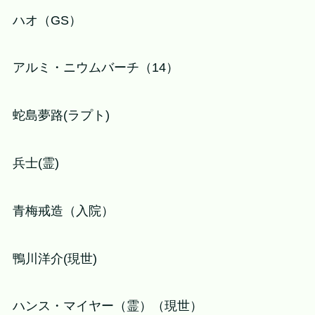
ハオ（GS）
アルミ・ニウムバーチ（14）
蛇島夢路(ラプト)
兵士(霊)
青梅戒造（入院）
鴨川洋介(現世)
ハンス・マイヤー（霊）（現世）