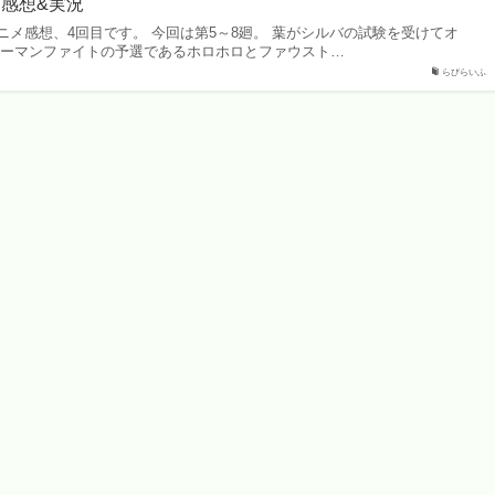
ニメ感想&実況
メ感想、4回目です。 今回は第5～8廻。 葉がシルバの試験を受けてオ
ャーマンファイトの予選であるホロホロとファウスト…
らびらいふ