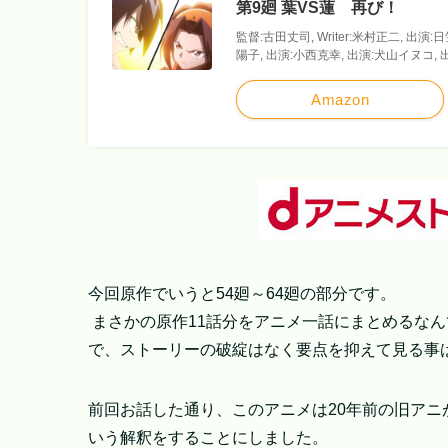
第9廻 葉VS蓮 再び！
監督:古田丈司, Writer:米村正二, 出演
陽子, 出演:小西克幸, 出演:犬山イヌコ,
Amazon
今回原作でいうと54廻～64廻の部分です。
まさかの原作11話分をアニメ一話にまとめるな
で、ストーリーの破綻はなく要点を抑えて見る事
前回お話した通り、このアニメは20年前の旧ア
いう解釈をすることにしました。