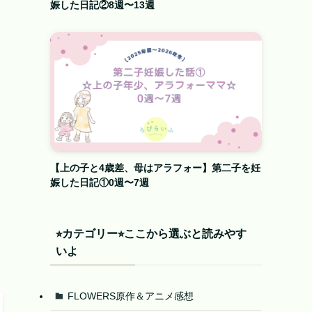
娠した日記②8週〜13週
【上の子と4歳差、母はアラフォー】第二子を妊
娠した日記①0週〜7週
⭐︎カテゴリー⭐︎ここから選ぶと読みやす
いよ
FLOWERS原作＆アニメ感想