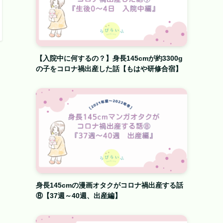
【入院中に何するの？】身長145cmが約3300g
の子をコロナ禍出産した話【もはや研修合宿】
身長145cmの漫画オタクがコロナ禍出産する話
⑧【37週～40週、出産編】