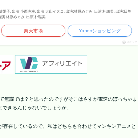
:日笠陽子, 出演:小西克幸, 出演:犬山イヌコ, 出演:林原めぐみ, 出演:朴璐美, 出演:日笠
 出演:林原めぐみ, 出演:朴璐美
楽天市場
Yahooショッピング
ポチップ
んて無謀では？と思ったのですがそこはさすが電速のぼっちゃま
はできるんじゃないでしょうか。
ニが存在しているので、私はどちらも合わせてマンキンアニメと