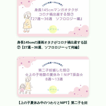
身長145cmの漫画オタクがコロナ禍出産する話
⑦【27週～36週、ソフロロジーって何編】
【上の子夏休み中のつわりとNIPT】第二子を妊