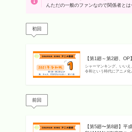
んただの一般のファンなので関係者とは
初回
【第1廻～第2廻、OP】
シャーマンキング、いいえ、
令和という時代にアニメ化
前回
【第5廻〜第8廻】平