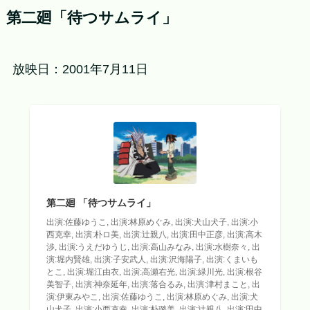
第二廻「待つサムライ」
放映日：2001年7月11日
第二廻 「待つサムライ」
出演:佐藤ゆうこ, 出演:林原めぐみ, 出演:犬山犬子, 出演:小
西克幸, 出演:朴ロ美, 出演:辻親八, 出演:田中正彦, 出演:高木
渉, 出演:うえだゆうじ, 出演:高山みなみ, 出演:水樹奈々, 出
演:堀内賢雄, 出演:子安武人, 出演:沢海陽子, 出演:くまいも
とこ, 出演:堀江由衣, 出演:高瀬右光, 出演:緑川光, 出演:根谷
美智子, 出演:神奈延年, 出演:落合るみ, 出演:津村まこと, 出
演:伊東みやこ, 出演:佐藤ゆうこ, 出演:林原めぐみ, 出演:犬
山犬子, 出演:小西克幸, 出演:朴璐美, 出演:辻親八, 出演:田中