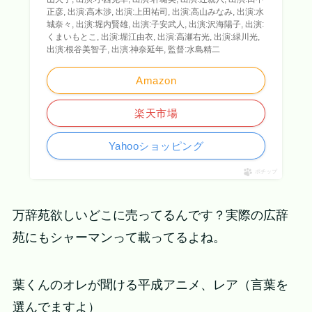
正彦, 出演:高木渉, 出演:上田祐司, 出演:高山みなみ, 出演:水
城奈々, 出演:堀内賢雄, 出演:子安武人, 出演:沢海陽子, 出演:
くまいもとこ, 出演:堀江由衣, 出演:高瀬右光, 出演:緑川光,
出演:根谷美智子, 出演:神奈延年, 監督:水島精二
Amazon
楽天市場
Yahooショッピング
ポチップ
万辞苑欲しいどこに売ってるんです？実際の広辞
苑にもシャーマンって載ってるよね。
葉くんのオレが聞ける平成アニメ、レア（言葉を
選んでますよ）