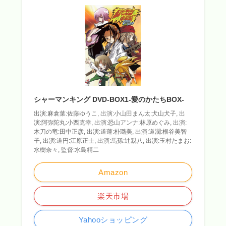
シャーマンキング DVD-BOX1-愛のかたちBOX-
出演:麻倉葉:佐藤ゆうこ, 出演:小山田まん太:犬山犬子, 出
演:阿弥陀丸:小西克幸, 出演:恐山アンナ:林原めぐみ, 出演:
木刀の竜:田中正彦, 出演:道蓮:朴璐美, 出演:道潤:根谷美智
子, 出演:道円:江原正士, 出演:馬孫:辻親八, 出演:玉村たまお:
水樹奈々, 監督:水島精二
Amazon
楽天市場
Yahooショッピング