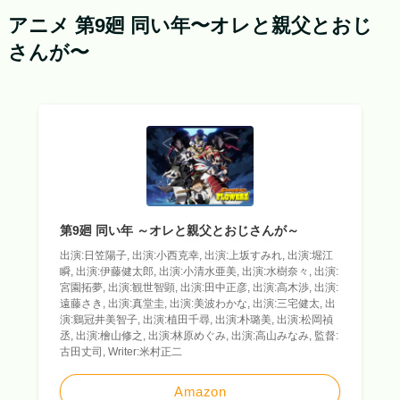
アニメ 第9廻 同い年〜オレと親父とおじ
さんが〜
第9廻 同い年 ～オレと親父とおじさんが～
出演:日笠陽子, 出演:小西克幸, 出演:上坂すみれ, 出演:堀江
瞬, 出演:伊藤健太郎, 出演:小清水亜美, 出演:水樹奈々, 出演:
宮園拓夢, 出演:観世智顕, 出演:田中正彦, 出演:高木渉, 出演:
遠藤さき, 出演:真堂圭, 出演:美波わかな, 出演:三宅健太, 出
演:鷄冠井美智子, 出演:植田千尋, 出演:朴璐美, 出演:松岡禎
丞, 出演:檜山修之, 出演:林原めぐみ, 出演:高山みなみ, 監督:
古田丈司, Writer:米村正二
Amazon