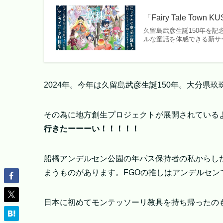
「Fairy Tale 
久留島武彦生誕150年を
ルな童話を体感できる新サ
2024年。今年は久留島武彦生誕150年。大分県
その為に地方創生プロジェクトが展開されている
行きたーーーい！！！！！
船橋アンデルセン公園の年パス保持者の私からし
まうものがあります。FGOの推しはアンデルセン
日本に初めてモンテッソーリ教具を持ち帰ったの