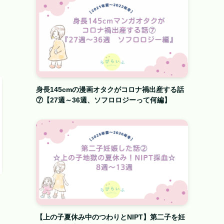
身長145cmの漫画オタクがコロナ禍出産する話
⑦【27週～36週、ソフロロジーって何編】
【上の子夏休み中のつわりとNIPT】第二子を妊