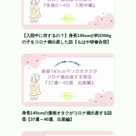
【入院中に何するの？】身長145cmが約3300g
の子をコロナ禍出産した話【もはや研修合宿】
身長145cmの漫画オタクがコロナ禍出産する話
⑧【37週～40週、出産編】