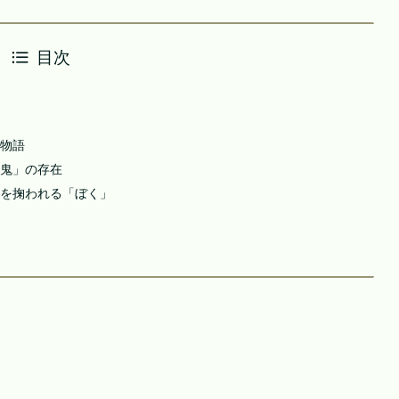
目次
物語
鬼」の存在
を掬われる「ぼく」