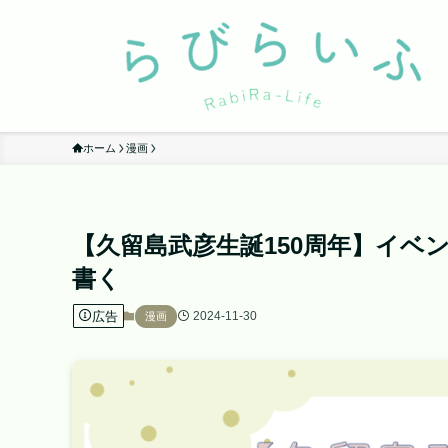
ホーム
漫画
【久留島武彦生誕150周年】イ
書く
広告
2024-11-30
漫画