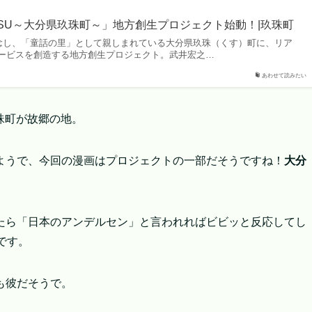
Town KUSU～大分県玖珠町～」地方創生プロジェクト始動！|玖珠町
記念し、「童話の里」として親しまれている大分県玖珠（くす）町に、リア
ービスを創造する地方創生プロジェクト。武井宏之…
あわせて読みたい
玖珠町が故郷の地。
ようで、今回の漫画はプロジェクトの一部だそうですね！
大分
たら「日本のアンデルセン」と言われればビビッと反応してし
です。
も彼だそうで。