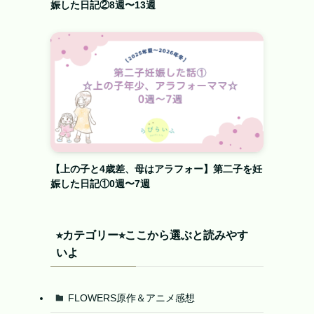
娠した日記②8週〜13週
【上の子と4歳差、母はアラフォー】第二子を妊
娠した日記①0週〜7週
⭐︎カテゴリー⭐︎ここから選ぶと読みやす
いよ
FLOWERS原作＆アニメ感想